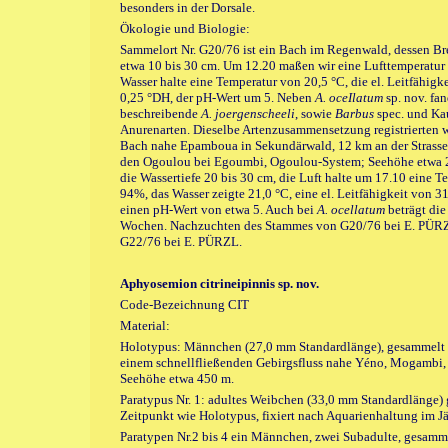
besonders in der Dorsale.
Ökologie und Biologie:
Sammelort Nr. G20/76 ist ein Bach im Regenwald, dessen Brei
etwa 10 bis 30 cm. Um 12.20 maßen wir eine Lufttemperatur
Wasser halte eine Temperatur von 20,5 °C, die el. Leitfähigk
0,25 °DH, der pH-Wert um 5. Neben
A. oceIlatum
sp. nov. fan
beschreibende
A. joergenscheeli
, sowie
Barbus
spec. und Ka
Anurenarten. Dieselbe Artenzusammensetzung registrierten 
Bach nahe Epamboua in Sekundärwald, 12 km an der Strass
den Ogoulou bei Egoumbi, Ogoulou-System; Seehöhe etwa 250
die Wassertiefe 20 bis 30 cm, die Luft halte um 17.10 eine 
94%, das Wasser zeigte 21,0 °C, eine el. Leitfähigkeit von 
einen pH-Wert von etwa 5. Auch bei
A. ocellatum
beträgt die
Wochen. Nachzuchten des Stammes von G20/76 bei E. PÜ
G22/76 bei E. PÜRZL.
Aphyosemion citrineipinnis sp. nov.
Code-Bezeichnung CIT
Material:
Holotypus: Männchen (27,0 mm Standardlänge), gesammelt u
einem schnellfließenden Gebirgsfluss nahe Yéno, Mogamb
Seehöhe etwa 450 m.
Paratypus Nr. 1: adultes Weibchen (33,0 mm Standardlänge
Zeitpunkt wie Holotypus, fixiert nach Aquarienhaltung im J
Paratypen Nr.2 bis 4 ein Männchen, zwei Subadulte, gesamme