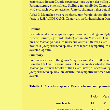
erstens aus diesem Grunde sowie zweitens wegen der völlig 
Farbmusterung eine isolierte Stellung innerhalb des Genus e
wird erst nach cytogenetischen Untersuchungen naher aufzuk
Abb.10: Männchen von
A. coeleste
, zum Vergleich vor all
fertigte R.H. WllDEKAMP, Gemert an, wofür herzlichem Dank
Résumé
Les auteurs décrivent quatre espèces nouvelles du genre
Aph
Atheriniformes, Cyprinidontidae) venant du Massiv du Chai
près de Massango dans les ruisseaux alliés au fleuve Lékédi,
nov. et
A. joergenscheeli
sp. nov. sont répartis sympatrique
système Ogoulou.
Summary
Four new species of the genus
Aphyosemion
MYERS (Osteicht
from the Du-Chaillu mountains in Gabon are described in thi
Massango in small brooks of the Lékédi river,
A. oceIlatum
s
joergenscheeli
sp. nov. are distributed sympatric between
system.
Tabelle 1: A. coeleste sp. nov. Meristische und morphomet
Holo.
Para
Geschlecht
M
W