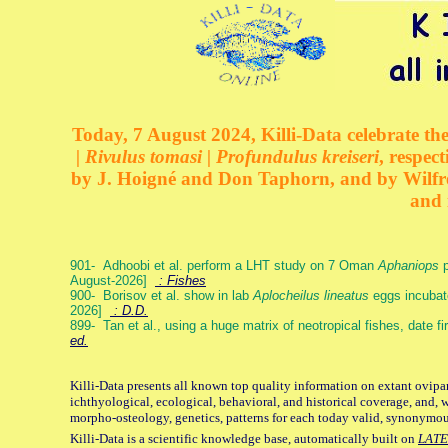
Today, 7 August 2024, Killi-Data celebrate the
| Rivulus tomasi | Profundulus kreiseri
, respec
by J. Hoigné and Don Taphorn, and by Wilfre
and 
901- Adhoobi et al. perform a LHT study on 7 Oman
Aphaniops
p
August-2026]
: Fishes
900- Borisov et al. show in lab
Aplocheilus lineatus
eggs incubat
2026]
: D.D.
899- Tan et al., using a huge matrix of neotropical fishes, date f
ed.
Killi-Data presents all known top quality information on extant ovipa
ichthyological, ecological, behavioral, and historical coverage, and, 
morpho-osteology, genetics, patterns for each today valid, synonymo
Killi-Data is a scientific knowledge base, automatically built on
LATE