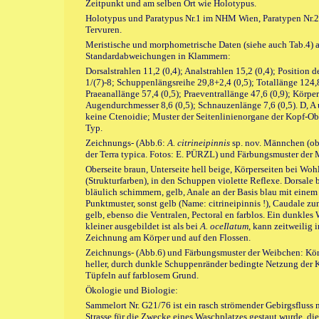
Zeitpunkt und am selben Ort wie Holotypus.
Holotypus und Paratypus Nr.1 im NHM Wien, Paratypen Nr
Tervuren.
Meristische und morphometrische Daten (siehe auch Tab.4) a
Standardabweichungen in Klammern:
Dorsalstrahlen 11,2 (0,4); Analstrahlen 15,2 (0,4); Position 
1/(7)-8; Schuppenlängsreihe 29,8+2,4 (0,5); Totallänge 124,8
Praeanallänge 57,4 (0,5); Praeventrallänge 47,6 (0,9); Körpe
Augendurchmesser 8,6 (0,5); Schnauzenlänge 7,6 (0,5). D, A
keine Ctenoidie; Muster der Seitenlinienorgane der Kopf-Ob
Typ.
Zeichnungs- (Abb.6:
A. citrineipinnis
sp. nov. Männchen (ob
der Terra typica. Fotos: E. PÜRZL) und Färbungsmuster der
Oberseite braun, Unterseite hell beige, Körperseiten bei Wohl
(Strukturfarben), in den Schuppen violette Reflexe. Dorsale 
bläulich schimmern, gelb, Anale an der Basis blau mit einem
Punktmuster, sonst gelb (Name: citrineipinnis !), Caudale z
gelb, ebenso die Ventralen, Pectoral en farblos. Ein dunkles
kleiner ausgebildet ist als bei
A. oceIlatum
, kann zeitweilig 
Zeichnung am Körper und auf den Flossen.
Zeichnungs- (Abb.6) und Färbungsmuster der Weibchen: Körpe
heller, durch dunkle Schuppenränder bedingte Netzung der 
Tüpfeln auf farblosem Grund.
Ökologie und Biologie:
Sammelort Nr. G21/76 ist ein rasch strömender Gebirgsfluss m
Strasse für die Zwecke eines Waschplatzes gestaut wurde, di