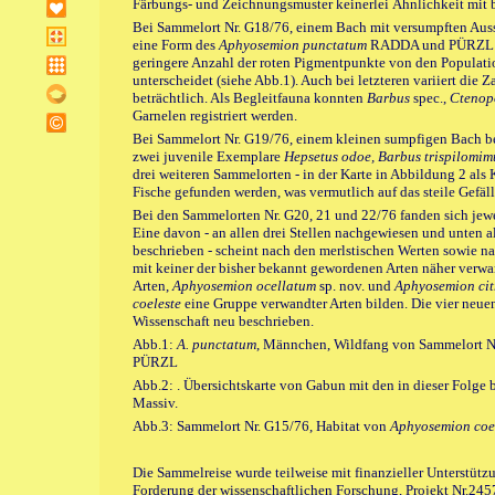
Färbungs- und Zeichnungsmuster keinerlei Ähnlichkeit mit 
Bei Sammelort Nr. G18/76, einem Bach mit versumpften Au
eine Form des
Aphyosemion punctatum
RADDA und PÜRZL (19
geringere Anzahl der roten Pigmentpunkte von den Populati
unterscheidet (siehe Abb.1). Auch bei letzteren variiert die
beträchtlich. Als Begleitfauna konnten
Barbus
spec.,
Cteno
Garnelen registriert werden.
Bei Sammelort Nr. G19/76, einem kleinen sumpfigen Bach b
zwei juvenile Exemplare
Hepsetus odoe, Barbus trispilomim
drei weiteren Sammelorten - in der Karte in Abbildung 2 als
Fische gefunden werden, was vermutlich auf das steile Gefäll
Bei den Sammelorten Nr. G20, 21 und 22/76 fanden sich jew
Eine davon - an allen drei Stellen nachgewiesen und unten a
beschrieben - scheint nach den merlstischen Werten sowie 
mit keiner der bisher bekannt gewordenen Arten näher verwa
Arten,
Aphyosemion ocellatum
sp. nov. und
Aphyosemion cit
coeleste
eine Gruppe verwandter Arten bilden. Die vier neuen 
Wissenschaft neu beschrieben.
Abb.1:
A. punctatum
, Männchen, Wildfang von Sammelort N
PÜRZL
Abb.2: . Übersichtskarte von Gabun mit den in dieser Folge
Massiv.
Abb.3: Sammelort Nr. G15/76, Habitat von
Aphyosemion coe
Die Sammelreise wurde teilweise mit finanzieller Unterstütz
Forderung der wissenschaftlichen Forschung, Projekt Nr.2457