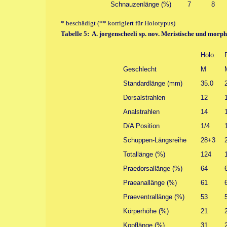
Schnauzenlänge (%)
7
8
* beschädigt (** korrigiert für Holotypus)
Tabelle 5: A. jorgenscheeli sp. nov. Meristische und mor
Holo.
Geschlecht
M
Standardlänge (mm)
35.0
Dorsalstrahlen
12
Analstrahlen
14
D/A Position
1/4
Schuppen-Längsreihe
28+3
Totallänge (%)
124
Praedorsallänge (%)
64
Praeanallänge (%)
61
Praeventrallänge (%)
53
Körperhöhe (%)
21
Kopflänge (%)
31