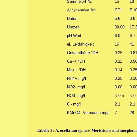
Sammelort Nr.
15
18
Aphyosemion
-Art
COL
PU
Datum
5.6
8.8
Uhrzeit
09.00
17.
pH-Wert
6.0
6.7
el. Leitfähigkeit
16
41
Gesamthärte °DH
0.25
0.8
Ca++ °DH
0.11
0.5
Mg++ °DH
0.14
0.2
NH4+ mg/l
0.25
0.3
NO2- mg/l
0.00
0.0
NO3- mg/l
< 0.5
< 0.
Cl- mg/l
2.1
2.1
KMnO4- Verbrauch mg/l
7
28
Tabelle 3: A. ocellatum sp. nov. Meristische und morphom