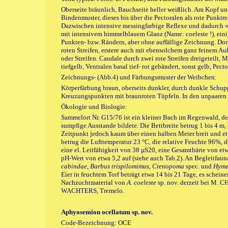
Oberseite bräunlich, Bauchseite heller weißlich. Am Kopf 
Bindenmuster, dieses bis über die Pectoralen als rote Punktr
Dazwischen intensive messingfarbige Reflexe und dadurch 
mit intensivem himmelblauem Glanz (Name: coeleste !), ein
Punkten- bzw. Rändern, aber ohne auffällige Zeichnung. Dor
roten Streifen, erstere auch mit ebensolchem ganz feinem Au
oder Streifen. Caudale durch zwei rote Streifen dreigeteilt, 
tiefgelb, Ventralen basal tief- rot gebändert, sonst gelb, Pec
Zeichnungs- (Abb.4) und Färbungsmuster der Weibchen:
Körperfärbung braun, oberseits dunkler, durch dunkle Schup
Kreuzungspunkten mit braunroten Tüpfeln. In den unpaaren 
Ökologie und Biologie:
Sammelort Nr. G15/76 ist ein kleiner Bach im Regenwald, der
sumpfige Ausstande bildete. Die Bettbreite betrug 1 bis 4 m
Zeitpunkt jedoch kaum über einen halben Meter breit und et
betrug die Lufttemperatur 23 °C, die relative Feuchte 96%, 
eine el. Leitfähigkeit von 38 µS20, eine Gesamthärte von 
pH-Wert von etwa 5,2 auf (siehe auch Tab.2). An Begleitfauna
cabindae, Barbus trispilomimus, Ctenopoma
spec. und
Hyme
Eier in feuchtem Torf beträgt etwa 14 bis 21 Tage, es sche
Nachzuchtmaterial von
A. coeleste
sp. nov. derzeit bei M. 
WACHTERS, Tremelo.
Aphyosemion ocellatum sp. nov.
Code-Bezeichnung: OCE