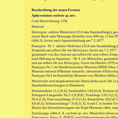
Beschreibung der neuen Formen
Aphyosemion coeleste sp. nov.
Code-Bezeichnung: COL
Material:
Holotypus: adultes Männchen (33,0 mm Standardlänge), ges
einem Bach nahe Massanga (Seehöhe etwa 400 m), 13 km NW 
(Abb.3); fixiert nach Aquarienhaltung am 7.2.1977.
Paratypen: Nr. 1: adultes Weibchen (35,0 mm Standardlänge
Zeitpunkt am selben Ort wie Holotypus; fixiert am 7.2.1977.
gesammelt von den Autoren am selben Ort zum selben Zeitpu
nach Haltung im Aquarium. - Nr. 4: ein Männchen, gesamme
und am selben Ort wie Holotypus; fixiert im Oktober 1976 
Paratypus Nr. 1 im Naturhistorischen Museum (NHM) Wien, 
Museum national d'Histoire naturelle, laboratoire d'Ichtyol
Paratypus Nr.4 im Koninklijk Museum voor Midden-Afrika
Meristische und morphometrische Daten (siehe auch Tab.1) a
Standardabweichungen in Klammern:
Dorsalstrahlen 11,2 (0,4); Analstrahlen 14,8 (0,4); Position 
Schuppen-Längsreihe 30,2+2,8 (0,8); Totallänge 120,3 (2,5);
56,4 (1,9); Praeventrallänge 47,0 (1,6); Körperhöhe 20,6 (0
8,6 (0,5); Schnauzenlänge 7,6 (0,5). D, A und C in beiden Ge
Muster der Seitenlinienorgane der Kopf-Oberseite offen, tr
Zeichnungs- (Abb.4:
A. coeleste
sp. nov. Männchen (oben) u
Terra typica. Fotos: E. PÜRZL) und Färbungsmuster der Mä