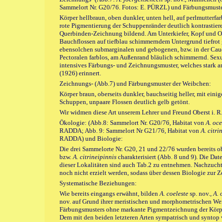
Sammelort Nr. G20/76. Fotos: E. PÜRZL) und Färbungsmust
Körper hellbraun, oben dunkler, unten hell, auf perlmutterf
rote Pigmentierung der Schuppenränder deutlich kontrastier
Querbinden-Zeichnung bildend. Am Unterkiefer, Kopf und Op
Bauchflossen auf tiefblau schimmerndem Untergrund tiefrot
ebensolchen submarginalen und gebogenen, bzw. in der Caud
Pectoralen farblos, am Außenrand bläulich schimmernd. Sex
intensives Färbungs- und Zeichnungsmuster, welches stark 
(1926) erinnert.
Zeichnungs- (Abb.7) und Färbungsmuster der Weibchen:
Körper braun, oberseits dunkler, bauchseitig heller, mit ei
Schuppen, unpaare Flossen deutlich gelb getönt.
Wir widmen diese Art unserem Lehrer und Freund Oberst i. R
Ökologie: (Abb.8: Sammelort Nr. G20/76, Habitat von
A. oc
RADDA; Abb. 9: Sammelort Nr G21/76, Habitat von
A. citri
RADDA) und Biologie:
Die drei Sammelorte Nr. G20, 21 und 22/76 wurden bereits 
bzw.
A. citrineipinnis
charakterisiert (Abb. 8 und 9). Die Da
dieser Lokalitäten sind auch Tab.2 zu entnehmen. Nachzuch
noch nicht erzielt werden, sodass über dessen Biologie zur Z
Systematische Beziehungen:
Wie bereits eingangs erwähnt, bilden
A. coeleste
sp. nov.,
A. 
nov. auf Grund ihrer meristischen und morphometrischen Wert
Färbungsmusters ohne markante Pigmentzeichnung der Körpe
Dem mit den beiden letzteren Arten sympatrisch und syntop 