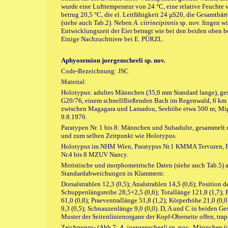
wurde eine Lufttemperatur von 24 °C, eine relative Feucht
betrug 20,5 °C, die el. Leitfähigkeit 24 µS20, die Gesamthä
(siehe auch Tab.2). Neben
A. citrineipinnis
sp. nov. fingen w
Entwicklungszeit der Eier betragt wie bei den beiden oben 
Einige Nachzuchttiere bei E. PÜRZL.
Aphyosemion joergenscheeli sp. nov.
Code-Bezeichnung: JSC
Material:
Holotypus: adultes Männchen (35,0 mm Standard lange), ge
G20/76, einem schnellfließenden Bach im Regenwald, 6 km
zwischen Magagara und Lamadou, Seehöhe etwa 500 m; Mi
9.8.1976.
Paratypen Nr. 1 bis 8: Männchen und Subadulte, gesammelt u
und zum selben Zeitpunkt wie Holotypus.
Holotypus im NHM Wien, Paratypus Nr.1 KMMA Tervuren, Pa
Nr.4 bis 8 MZUV Nancy.
Meristische und morphometrische Daten (siehe auch Tab.5) a
Standardabweichungen in Klammern:
Dorsalstrahlen 12,3 (0,5); Analstrahlen 14,5 (0,6); Position 
Schuppenlängsreihe 28,5+2,5 (0,6); Totallänge 121,8 (1,7); 
61,0 (0,8); Praeventrallänge 51,8 (1,2); Körperhöhe 21,0 (0
9,3 (0,5); Schnauzenlänge 9,0 (0,0). D, A und C in beiden Ge
Muster der Seitenlinienorgane der Kopf-Oberseite offen, tr
Zeichnungs- (Abb.7:
A. joergenscheeli
sp. nov., Männchen (