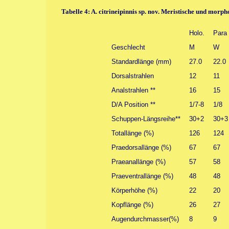
Tabelle 4: A. citrineipinnis sp. nov. Meristische und morp
Holo.
Para 
Geschlecht
M
W
Standardlänge (mm)
27.0
22.0
Dorsalstrahlen
12
11
Analstrahlen **
16
15
D/A Position **
1/7-8
1/8
Schuppen-Längsreihe**
30+2
30+3
Totallänge (%)
126
124
Praedorsallänge (%)
67
67
Praeanallänge (%)
57
58
Praeventrallänge (%)
48
48
Körperhöhe (%)
22
20
Kopflänge (%)
26
27
Augendurchmasser(%)
8
9