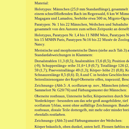
Material:
Holotypus: Männchen (25,0 mm Standardlänge), gesammelt u
einem schnellfließenden Bach im Regenwald, 6 km W Mimon
Magagara und Lamadou, Seehöhe etwa 500 m, Migoto-Ogou
Paratypen: Nr. 1 bis 22 Männchen, Weibchen und Subadulte
gesammelt von den Autoren zum selben Zeitpunkt an derselb
Holotypus, Paratypen Nr. 1,4 bis 11 NHM Wien, Paratypen N
bis 15 MNHN Paris, Paratypen Nr.16 bis 22 Musée de Zoologi
Nancy.
Meristische und morphometrische Daten (siehe auch Tab.3) a
Standardabweichungen in Klammern:
Dorsalstrahlen 11,3 (0,5); Analstrahlen 15,6 (0,5); Position 
(-9); Schuppenlängs- reihe 31,6+1,9 (0,7); Totallänge 126 (2
59 (1,7); Praeventrallänge 49 (1,3); Körper- höhe 21 (0,8); 
Schnauzenlänge 8,5 (0,6). D, A und C in beiden Geschlechter
Seitenlinienorgane der Kopf-Oberseite offen, trapezoid; Be
Zeichnungs- (Abb.5:
A. oceIlatum
sp. nov., Männchen (oben
Sammelort Nr. G20/76) und Färbungsmuster der Männchen:
Oberseite rostbraun, Unterseite heller, Körperseiten durch S
Vorderkörper - besonders um das sehr groß ausgebildete, ti
ocellatum !) blau, sonst ohne auffällige Zeichnungen. Basal
rostbraun, distale Teile dottergelb, mit mehr oder minder br
ebenfalls rostfarben.
Zeichnungs- (Abb.5) und Färbungsmuster der Weibchen:
Körper bräunlich, oben dunkel, unten hell. Flossen farblos 