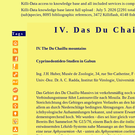
Killi-Data access to knowledge base and all included services is comp
Killi-Data knowledge base latest full upload : July 5. 2026 [2291 total
(sub)species, 8095 bibliographic references, 3472 Killiflash, 4148 fis
IV. Das Du Cha
Tags
IV. The Du Chaillu mountains
Cyprinodontiden-Studien in Gabun
Ing. J.H. Huber, Musée de Zoologie, 34, rue Ste-Catherine, 
Univ.-Doz. Dr. A. C. Radda, Institut für Virologie, Universit
Das Gebiet des Du Chaillu-Massivs ist verkehrsmäßig noch s
Verbindungsstrasse führt Lastoursville nach Mouila. Ihr Zust
Streichrichtung des Gebirges angelegten Verlaufes an den h
allem an durch Niederschläge bedingten Abtragungen. Aus d
ichthyologische Aufsammlungen bekannt, und unsere Erwart
dementsprechend hoch. Wir wurden - dies sei hier gleich v
Bereits Bei Sammelort Nr. G15/76, einem Bach des die östli
entwässernden Lékédi-Systems nahe Massango an der Stras
eine neue
Aphyosemion
-Art - unten als
Aphyosemion coelest