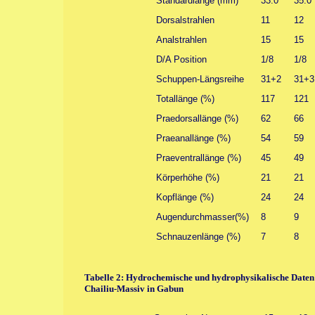
Standardlänge (mm)
33.0
35.0
Dorsalstrahlen
11
12
Analstrahlen
15
15
D/A Position
1/8
1/8
Schuppen-Längsreihe
31+2
31+3
Totallänge (%)
117
121
Praedorsallänge (%)
62
66
Praeanallänge (%)
54
59
Praeventrallänge (%)
45
49
Körperhöhe (%)
21
21
Kopflänge (%)
24
24
Augendurchmasser(%)
8
9
Schnauzenlänge (%)
7
8
Tabelle 2: Hydrochemische und hydrophysikalische Daten
Chailiu-Massiv in Gabun