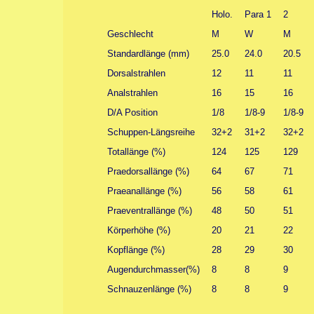
Holo.
Para 1
2
Geschlecht
M
W
M
Standardlänge (mm)
25.0
24.0
20.5
Dorsalstrahlen
12
11
11
Analstrahlen
16
15
16
D/A Position
1/8
1/8-9
1/8-9
Schuppen-Längsreihe
32+2
31+2
32+2
Totallänge (%)
124
125
129
Praedorsallänge (%)
64
67
71
Praeanallänge (%)
56
58
61
Praeventrallänge (%)
48
50
51
Körperhöhe (%)
20
21
22
Kopflänge (%)
28
29
30
Augendurchmasser(%)
8
8
9
Schnauzenlänge (%)
8
8
9