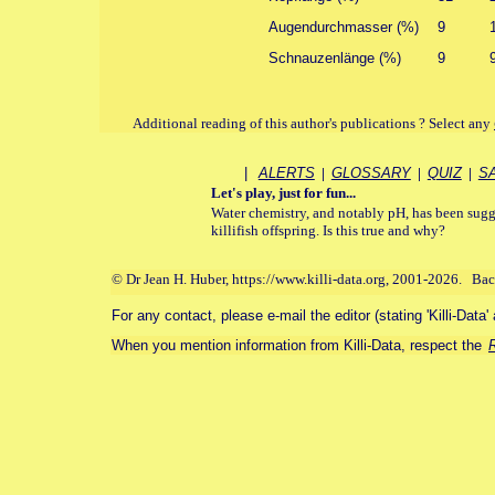
Augendurchmasser (%)
9
Schnauzenlänge (%)
9
Additional reading of this author's publications ? Select any
|
ALERTS
|
GLOSSARY
|
QUIZ
|
S
Let's play, just for fun...
Water chemistry, and notably pH, has been sugge
killifish offspring. Is this true and why?
© Dr Jean H. Huber, https://www.killi-data.org, 2001-2026. Ba
For any contact, please e-mail the editor (stating 'Killi-Data'
When you mention information from Killi-Data, respect the